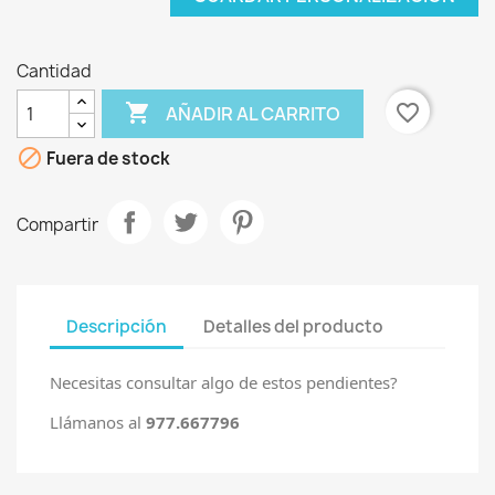
Cantidad

favorite_border
AÑADIR AL CARRITO

Fuera de stock
Compartir
Descripción
Detalles del producto
Necesitas consultar algo de estos pendientes?
Llámanos al
977.667796