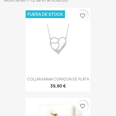
Mostrando 1-12 de 41 artículo(s)
FUERA DE STOCK
favorite_border
COLLAR MAMA CORAZON DE PLATA
39,90 €
favorite_border