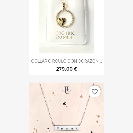
COLLAR CIRCULO CON CORAZON...
279,00 €
favorite_border