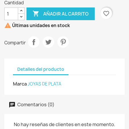
Cantidad

favorite_border
AÑADIR AL CARRITO

Últimas unidades en stock
Compartir
Detalles del producto
Marca
JOYAS DE PLATA
Comentarios (0)
No hay reseñas de clientes en este momento.