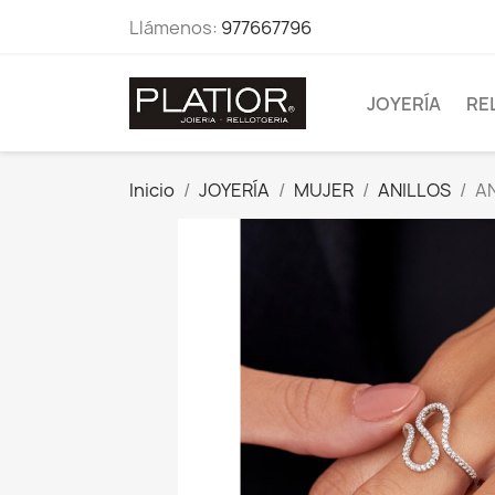
Llámenos:
977667796
JOYERÍA
RE
Inicio
JOYERÍA
MUJER
ANILLOS
A