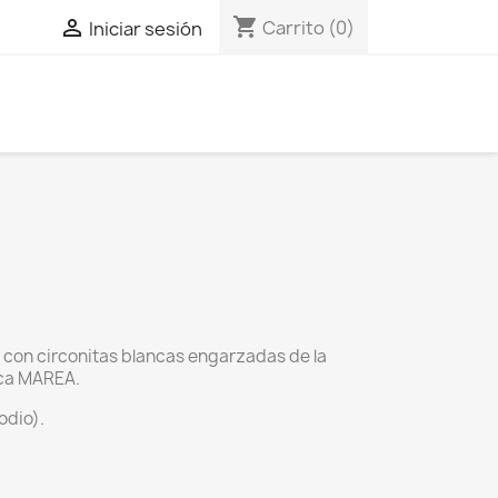
shopping_cart

Carrito
(0)
Iniciar sesión
ey con circonitas blancas engarzadas de la
rca MAREA.
odio).