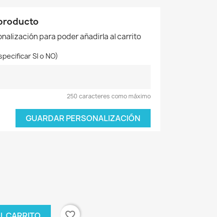
 producto
nalización para poder añadirla al carrito
ecificar SI o NO)
250 caracteres como máximo
GUARDAR PERSONALIZACIÓN
favorite_border
AL CARRITO