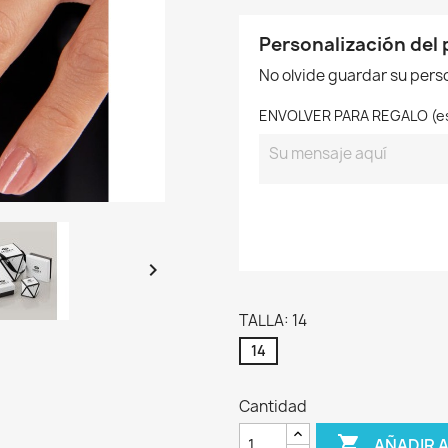
Personalización del
No olvide guardar su perso
ENVOLVER PARA REGALO (esp

TALLA: 14
14
Cantidad

AÑADIR 